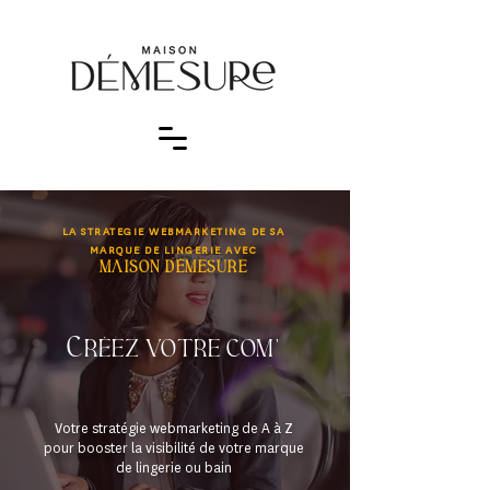
LA STRATEGIE WEBMARKETING DE SA
MARQUE DE LINGERIE AVEC
maison démesure
c
réez votre com
'
Votre stratégie webmarketing de A à Z
pour booster la visibilité de votre marque
de lingerie
ou bain