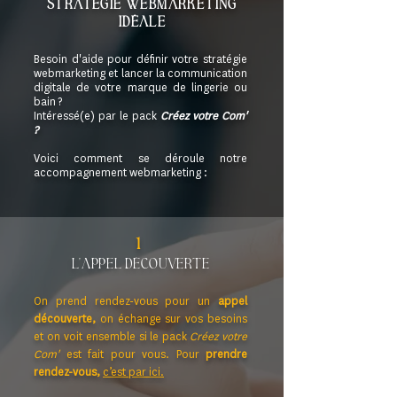
stratégie webmarketing
idéale
Besoin d'aide pour définir votre stratégie
webmarketing et lancer la communication
digitale de votre marque de lingerie ou
bain ?
Intéressé(e) par le pack
Créez votre Com'
?
Voici comment se déroule notre
accompagnement webmarketing :
1
l'appel découverte
On prend rendez-vous pour un
appel
découverte,
on échange sur vos besoins
et on voit ensemble si le pack
Créez votre
Com'
est fait pour vous. Pour
prendre
rendez-vous,
c’est par ici.