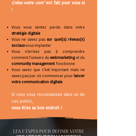
Créez votre com’
est fait pour vous si
:
Vous vous sentez perdu dans votre
stratégie digitale
Vous ne savez pas
sur quel(s) réseau(x)
sociaux
vous implanter
Vous n’arrivez pas à comprendre
comment l'univers du
webmarketing
et du
community management
fonctionne
Vous savez que c’est important mais ne
savez pas par où commencer pour
lancer
votre communication digitale
Si vous vous reconnaissez dans un de
ces points,
vous êtes au bon endroit !
les étapes pour définir votre