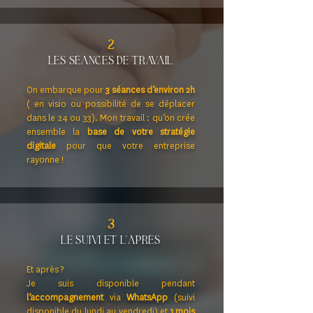
2
les séances de travail
On embarque pour
3 séances d’environ 2h
( en visio ou possibilité de se déplacer
dans le 24 ou 33). Mon travail : qu’on crée
ensemble la
base de votre stratégie
digitale
pour que votre entreprise
rayonne !
3
le suivi et l'après
Et après ?
Je suis disponible pendant
l’accompagnement
via
WhatsApp
(suivi
disponible du lundi au vendredi) et
1 mois