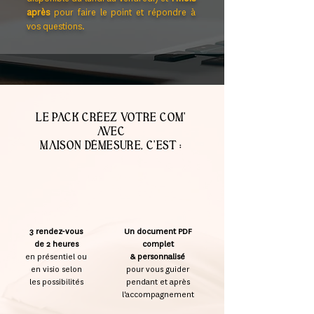
après
pour faire le point et répondre à
vos questions.
le pack créez votre com'
avec
maison démesure, c'est :
3 rendez-vous
Un document PDF
de 2 heures
complet
en présentiel ou
& personnalisé
en visio selon
pour vous guider
les possibilités
pendant et après
l'accompagnement