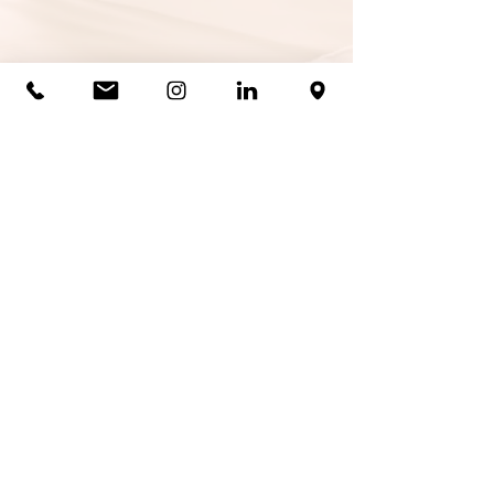
Un suivi sur
Mise en pratique
WhatsApp
ensemble, pour
jusqu'à 1 mois
créer vos différents
après le dernier
comptes ou les
rendez-vous (du
optimiser si
lundi au vendredi)
existants
Je réserve mon appel découverte gratuit !
Nos autres packs Webmarketing
tarif : 650€ HT
pour l'ensemble de l
'accompagnement et la
définition complète de votre stratégie