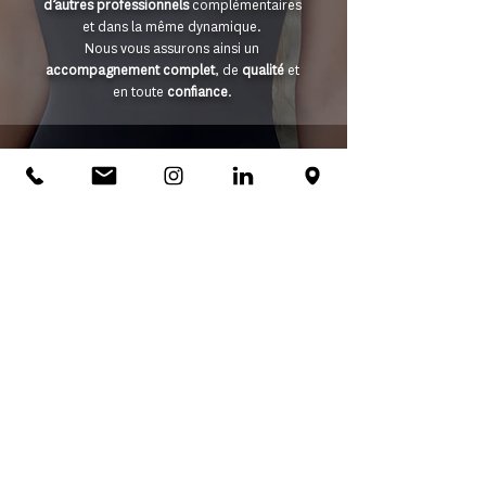
d’autres professionnels
complémentaires
et dans la même dynamique.
Nous vous assurons ainsi un
accompagnement complet
, de
qualité
et
en toute
confiance
.
SIMPLICITÉ
Ici nous souhaitons
être au naturel
et que
vous vous sentiez
à l’aise
et prêt(e) à
construire un
projet “fou”.
Pas de chichi, nous mettons
l'humain
avant tout
au cœur de nos
accompagnements.
Bienveillance, générosité, confiance
: les
maîtres-mots de notre travail, pour que
vous vous sentiez, avec nous,
comme à la
maison.