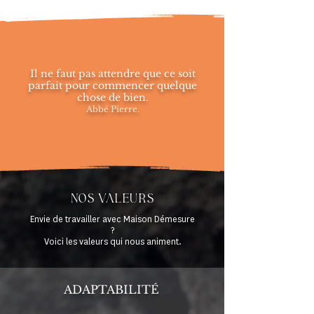
Il ne faut pas attendre que ce soit
parfait pour commencer quelque
chose de bien.
Abbé Pierre.
NoS Valeurs
Envie de travailler avec Maison Démesure
?
Voici les valeurs qui nous animent.
ADAPTABILITÉ