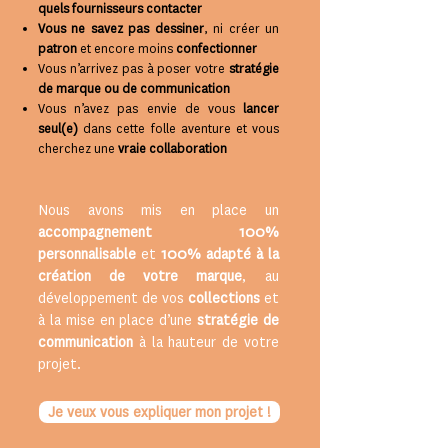
quels fournisseurs contacter
Vous ne savez pas dessiner
, ni créer un
patron
et encore moins
confectionner
Vous n’arrivez pas à poser votre
stratégie
de marque ou de communication
Vous n’avez pas envie de vous
lancer
seul(e)
dans cette folle aventure et vous
cherchez une
vraie collabo
ration
Nous avons mis en place un
accompagnement 100%
personnalisable
et
100% adapté à la
création de votre marque
, au
développement de vos
collections
et
à la mise en place d’une
stratégie de
communication
à la hauteur de votre
projet.
Je veux vous expliquer mon projet !