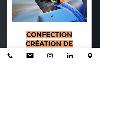
CONFECTION
CRÉATION DE
CONTENUS WEB
Nous pouvons proposer un tarif de
confection au sein de notre atelier, en
mini-séries pour commencer, si souhaité.
Si ce n’est pas votre souhait où si vous
avez une demande au dessus de nos
capacités, nous proposons de
sourcer
l’atelier qui vous conviendra.
Il est temps de vous
lancer dans votre
communication sur les réseaux
, de faire
découvrir votre univers, de tester ce qui
fonctionne pour votre marque ou non.