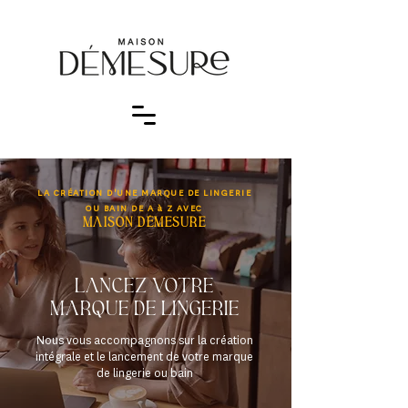
LA CRÉATION D'UNE MARQUE DE LINGERIE
OU BAIN DE A à Z AVEC
maison démesure
Lancez votre
marque d
e lingerie
Nous vous accompagnons sur la création
intégrale et le lancement de votre marque
de lingerie ou bain