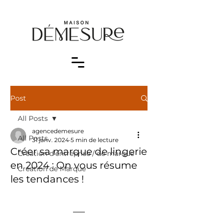
Post
All Posts
agencedemesure
All Posts
31 janv. 2024
5 min de lecture
Créer sa marque de lingerie
Création d'entreprise / de marque
en 2024 : On vous résume
Création de Marque
les tendances !